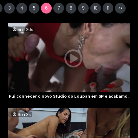
3
4
5
6
7
8
9
10
11
>>
5m 20s
Fui conhecer o novo Studio do Loupan em SP e acabamo...
6m 3s