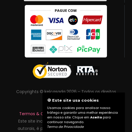
Copyrights © kelcasada 2026 - Todos os direitos
reservados
🍪 Este site usa cookies
Usamos cookies para analisar nosso
tráfego e garantir uma melhor experiência
Termos & Condições
|
Política de Privacidade
em nosso site. Clique em
Aceito
para
Este site inclui conteúdo protegido por direitos
continuar navegando.
Termo de Privacidade
autorais, é proibida reprodução total ou parcial