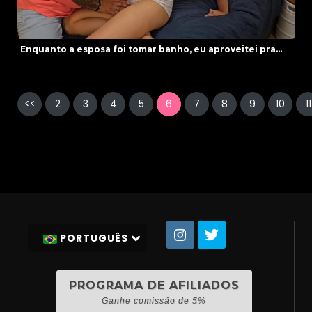
Enquanto a esposa foi tomar banho, eu aproveitei pra...
<<
2
3
4
5
6
7
8
9
10
11
PORTUGUÊS
PROGRAMA DE AFILIADOS
Ganhe comissão de 5%