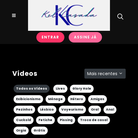
ENTRAR
ASSINE JÁ
Vídeos
Mais recentes
Todos os Vídeos
Lives
Glory Hole
Exibicionismo
Ménage
Hétero
Amigas
Pezinhos
Lésbico
Voyeurismo
Oral
Anal
Cuckold
Fetiche
Pissing
Troca de casal
Orgia
Grátis