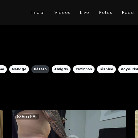
Inicial
Vídeos
Live
Fotos
Feed
smo
Ménage
Hétero
Amigas
Pezinhos
Lésbico
Voyeuri
5m 58s