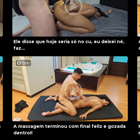
Ele disse que hoje seria só no cu, eu deixei né,
faz...
6m
a
A massagem terminou com final feliz e gozada
dentro!!