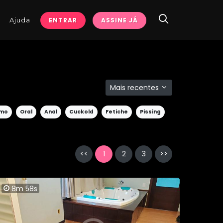
Ajuda
ENTRAR
ASSINE JÁ
Mais recentes
smo
Oral
Anal
Cuckold
Fetiche
Pissing
<<
1
2
3
>>
8m 58s