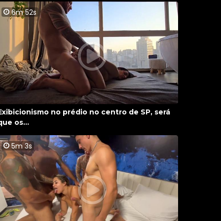
6m 52s
Exibicionismo no prédio no centro de SP, será
que os...
5m 3s