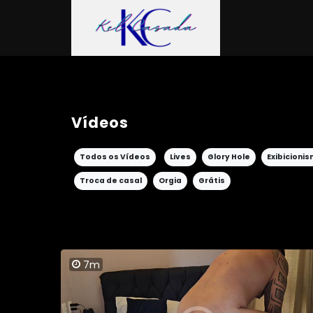
Vídeos
Todos os Vídeos
Lives
Glory Hole
Exibicioni
Troca de casal
Orgia
Grátis
7m