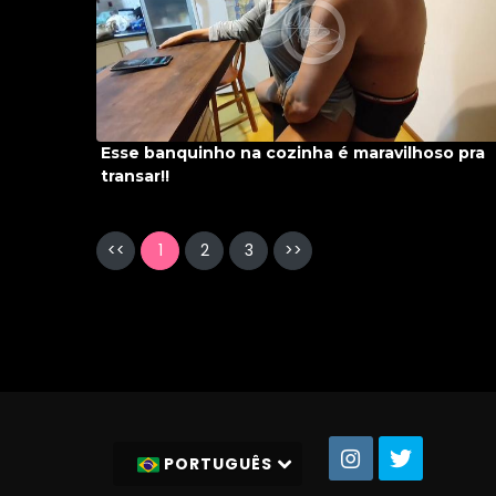
Esse banquinho na cozinha é maravilhoso pra
transar!!
<<
1
2
3
>>
PORTUGUÊS