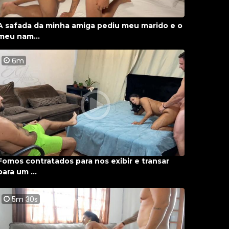
A safada da minha amiga pediu meu marido e o
meu nam...
6m
Fomos contratados para nos exibir e transar
para um ...
5m 30s