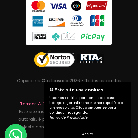
Copyrights © kelcasada 2026 - Todos os direitos
reservados
🍪 Este site usa cookies
Usamos cookies para analisar nosso
tráfego e garantir uma melhor experiência
Termos & Condições
|
Política de Privacidade
em nosso site. Clique em
Aceito
para
Este site inclui conteúdo protegido por direitos
continuar navegando.
Termo de Privacidade
autorais, é proibida reprodução total ou parcial
deste conteúdo sem autorização prévia do
Aceito
proprietário do site.